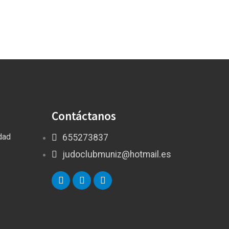
Contáctanos
idad
655273837
judoclubmuniz@hotmail.es