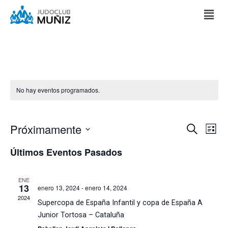
No hay eventos programados.
Nave
Na
Próximamente
Buscar
Lista
de
De
Seleccionar
vis
fecha.
Últimos Eventos Pasados
de
Búsq
Ev
Y
ENE
13
Vista
enero 13, 2024
-
enero 14, 2024
2024
Supercopa de España Infantil y copa de España A
De
Junior Tortosa – Cataluña
Even