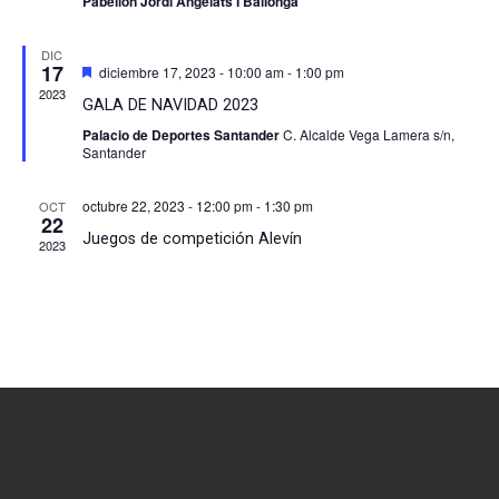
Pabellon Jordi Angelats I Ballonga
DIC
17
Destacado
diciembre 17, 2023 - 10:00 am
-
1:00 pm
2023
GALA DE NAVIDAD 2023
Palacio de Deportes Santander
C. Alcalde Vega Lamera s/n,
Santander
octubre 22, 2023 - 12:00 pm
-
1:30 pm
OCT
22
Juegos de competición Alevín
2023