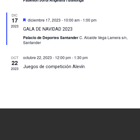
Pabellon Jordi Angelats I Ballonga
DIC
17
Destacado
diciembre 17, 2023 - 10:00 am
-
1:00 pm
2023
GALA DE NAVIDAD 2023
Palacio de Deportes Santander
C. Alcalde Vega Lamera s/n,
Santander
octubre 22, 2023 - 12:00 pm
-
1:30 pm
OCT
22
Juegos de competición Alevín
2023