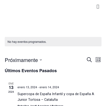
No hay eventos programados.
Nave
Na
Próximamente
Buscar
Lista
de
De
Seleccionar
vis
fecha.
Últimos Eventos Pasados
de
Búsq
Ev
Y
ENE
13
Vista
enero 13, 2024
-
enero 14, 2024
2024
Supercopa de España Infantil y copa de España A
De
Junior Tortosa – Cataluña
Even