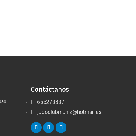
Contáctanos
idad
655273837
judoclubmuniz@hotmail.es