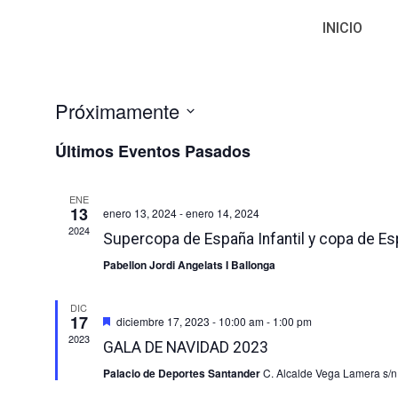
INICIO
No hay eventos programados.
Próximamente
Seleccionar
fecha.
Últimos Eventos Pasados
ENE
13
enero 13, 2024
-
enero 14, 2024
2024
Supercopa de España Infantil y copa de Es
Pabellon Jordi Angelats I Ballonga
DIC
17
Destacado
diciembre 17, 2023 - 10:00 am
-
1:00 pm
2023
GALA DE NAVIDAD 2023
Palacio de Deportes Santander
C. Alcalde Vega Lamera s/n