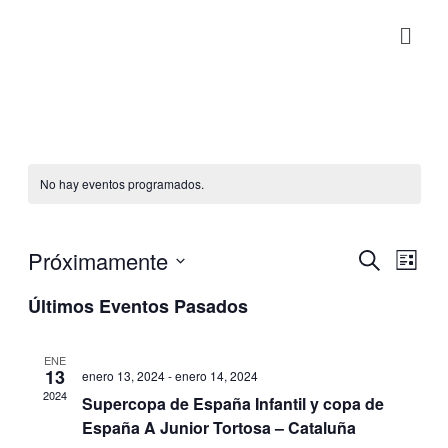
No hay eventos programados.
Próximamente
Navegaci
Nave
Buscar
Lista
de
de
Seleccionar
vistas
Últimos Eventos Pasados
fecha.
búsqueda
de
y
Even
ENE
vistas
13
enero 13, 2024
-
enero 14, 2024
de
2024
Supercopa de España Infantil y copa de
Eventos
España A Junior Tortosa – Cataluña