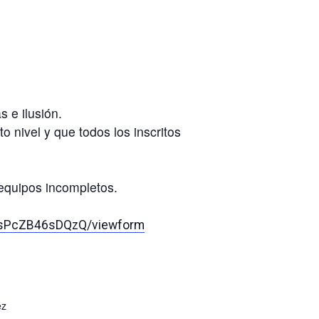
 e ilusión.
 nivel y que todos los inscritos
 equipos incompletos.
csPcZB46sDQzQ/viewform
ez