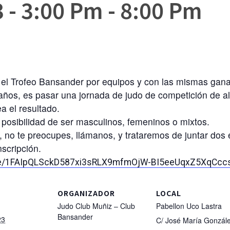
3 - 3:00 Pm
-
8:00 Pm
el Trofeo Bansander por equipos y con las mismas ganas
ños, es pasar una jornada de judo de competición de alto
a el resultado.
 posibilidad de ser masculinos, femeninos o mixtos.
, no te preocupes, llámanos, y trataremos de juntar dos
nscripción.
/d/e/1FAIpQLSckD587xi3sRLX9mfmOjW-BI5eeUqxZ5XqCc
ORGANIZADOR
LOCAL
Judo Club Muñiz – Club
Pabellon Uco Lastra
Bansander
23
C/ José María Gonzál